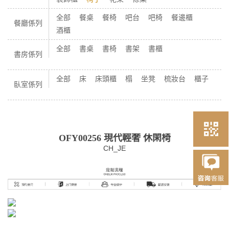
全部
餐桌
餐椅
吧台
吧椅
餐邊櫃
餐廳係列
酒櫃
全部
書桌
書椅
書架
書櫃
書房係列
全部
床
床頭櫃
榻
坐凳
梳妝台
櫃子
臥室係列
OFY00256 現代輕奢 休閑椅
CH_JE