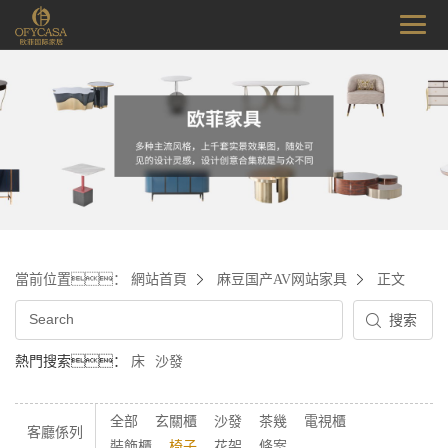
當前位置：
網站首頁
麻豆国产AV网站家具
正文
熱門搜索：
床
沙發
全部
玄關櫃
沙發
茶幾
電視櫃
客廳係列
裝飾櫃
椅子
花架
條案